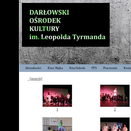
Aktualności
Kino Bajka
KinoSzkoła
FFS
Pracownie
Kont
[powrót]
1
2