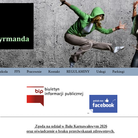
zkoła
FFS
Pracownie
Kontakt
REGULAMINY
Usługi
Parkingi
---------------------------------------------------------------------------------------------------------------
Zgoda na udział w Balu Karnawałowym 2026
oraz oświadczenie o braku przeciwskazań zdrowotnych.