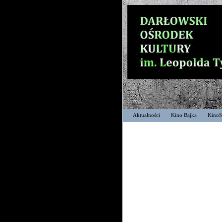
Aktualności
Kino Bajka
KinoS